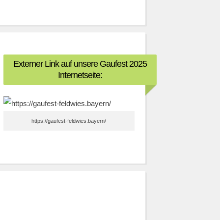
Externer Link auf unsere Gaufest 2025
Internetseite:
https://gaufest-feldwies.bayern/