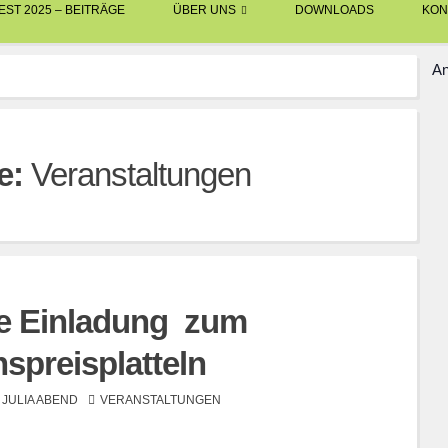
ST 2025 – BEITRÄGE
ÜBER UNS
DOWNLOADS
KON
An
e:
Veranstaltungen
he Einladung zum
nspreisplatteln
JULIA ABEND
VERANSTALTUNGEN