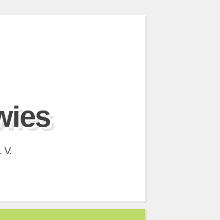
wies
 V.