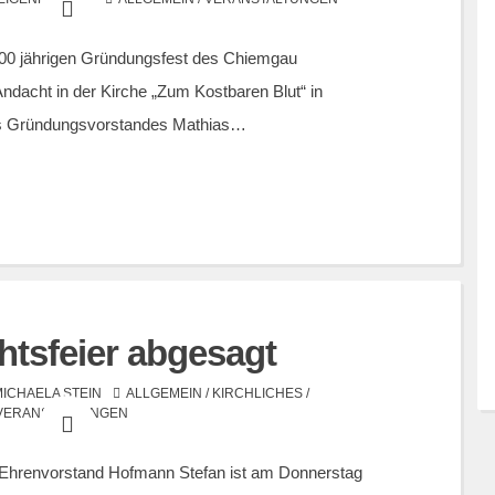
100 jährigen Gründungsfest des Chiemgau
ndacht in der Kirche „Zum Kostbaren Blut“ in
es Gründungsvorstandes Mathias…
tsfeier abgesagt
MICHAELA STEIN
ALLGEMEIN
/
KIRCHLICHES
/
VERANSTALTUNGEN
r Ehrenvorstand Hofmann Stefan ist am Donnerstag