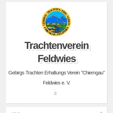
Skip
to
content
Trachtenverein
Feldwies
Gebirgs Trachten Erhaltungs Verein "Chiemgau"
Feldwies e. V.
Search