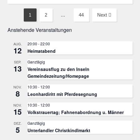
Seitennummerierung
1
2
…
44
Next
Page
Page
Page
der
Anstehende Veranstaltungen
Beiträge
20:00
-
22:00
AUG.
12
Heimatabend
Ganztägig
SEP.
13
Vereinsausflug zu den Inseln
Gemeindezeitung/Homepage
10:30
-
12:00
NOV.
8
Leonhardiritt mit Pferdesegnung
10:30
-
12:00
NOV.
15
Volkstrauertag; Fahnenabordnung u. Männer
Ganztägig
DEZ.
5
Unterlandler Christkindlmarkt