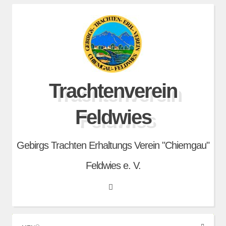
Skip
to
content
Trachtenverein
Feldwies
Gebirgs Trachten Erhaltungs Verein "Chiemgau"
Feldwies e. V.
Search