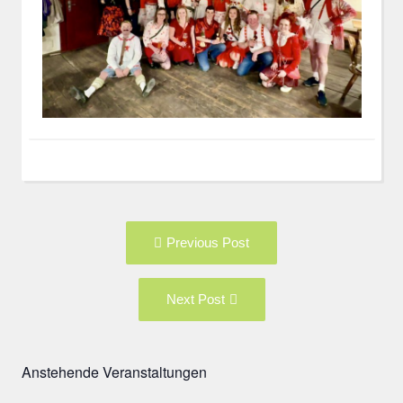
Post
Previous
Previous Post
navigation
post:
Next
Next Post
Post:
Anstehende Veranstaltungen