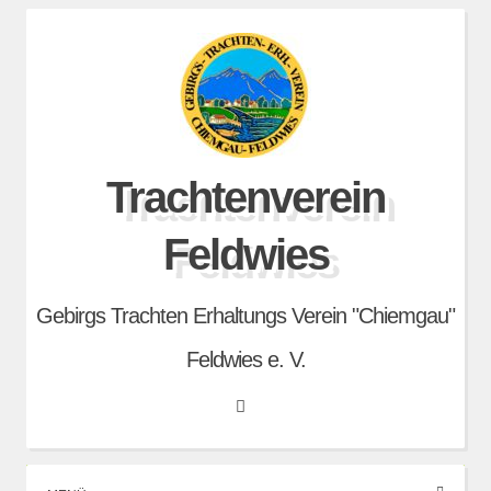
Skip
to
content
Trachtenverein
Feldwies
Gebirgs Trachten Erhaltungs Verein "Chiemgau"
Feldwies e. V.
Search