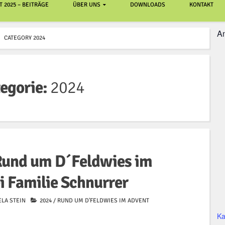
 2025 – BEITRÄGE
ÜBER UNS
DOWNLOADS
KONTAKT
An
CATEGORY 2024
egorie:
2024
und um D´Feldwies im
i Familie Schnurrer
LA STEIN
2024
/
RUND UM D'FELDWIES IM ADVENT
Ka