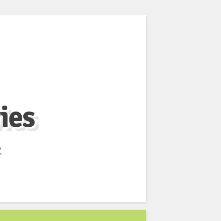
ies
.