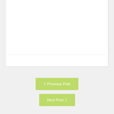
Post
Previous
Previous Post
navigation
post:
Next
Next Post
Post: