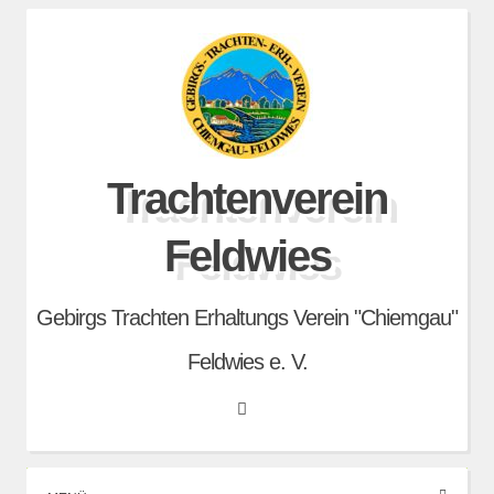
Skip
to
content
Trachtenverein
Feldwies
Gebirgs Trachten Erhaltungs Verein "Chiemgau"
Feldwies e. V.
Search