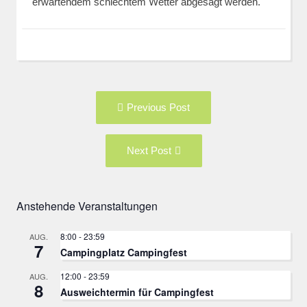
erwartendem schlechtem Wetter abgesagt werden.
Post
Previous
Previous Post
navigation
post:
Next
Next Post
Post:
Anstehende Veranstaltungen
8:00
-
23:59
AUG.
7
Campingplatz Campingfest
12:00
-
23:59
AUG.
8
Ausweichtermin für Campingfest