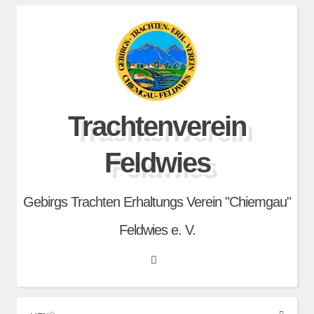
Skip
to
content
Trachtenverein
Feldwies
Gebirgs Trachten Erhaltungs Verein "Chiemgau"
Feldwies e. V.
Search