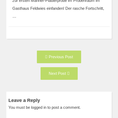
zur ersten Männer-Plattlerprobe im Probenraum im
Gasthaus Feldwies einfanden! Der rasche Fortschritt,
…
Post
Previous
Previous Post
navigation
post:
Next
Next Post
Post:
Leave a Reply
You must be
logged in
to post a comment.