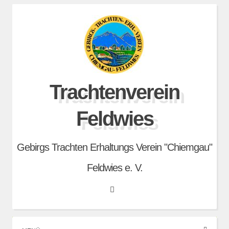
Skip
to
content
Trachtenverein
Feldwies
Gebirgs Trachten Erhaltungs Verein "Chiemgau"
Feldwies e. V.
Search