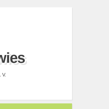
wies
 V.