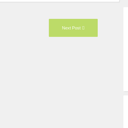
vious
Next
Next Post
t:
Post: