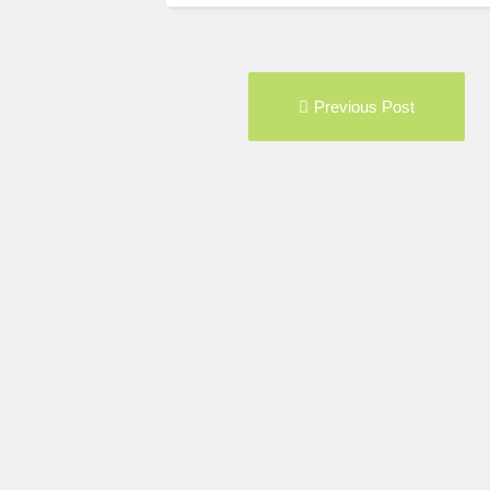
Post
Pre
Previous Post
navigation
pos