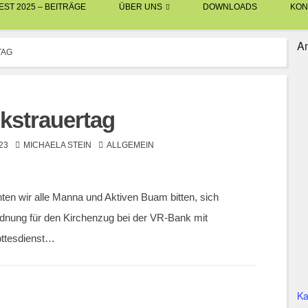
ST 2025 – BEITRÄGE
ÜBER UNS
DOWNLOADS
KON
An
TAG
kstrauertag
23
MICHAELA STEIN
ALLGEMEIN
en wir alle Manna und Aktiven Buam bitten, sich
dnung für den Kirchenzug bei der VR-Bank mit
ottesdienst…
Ka