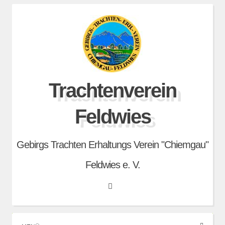
Skip
to
content
Trachtenverein
Feldwies
Gebirgs Trachten Erhaltungs Verein "Chiemgau"
Feldwies e. V.
Search