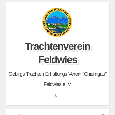
Skip
to
content
Trachtenverein
Feldwies
Gebirgs Trachten Erhaltungs Verein "Chiemgau"
Feldwies e. V.
Search