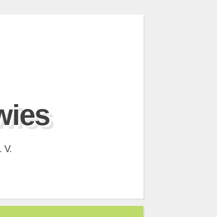
wies
 V.