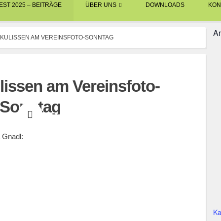
ST 2025 – BEITRÄGE
ÜBER UNS
DOWNLOADS
KON
An
 KULISSEN AM VEREINSFOTO-SONNTAG
lissen am Vereinsfoto-
Sonntag
BERNWARD EBNER
GAUFEST 2025
a Gnadl:
Ka