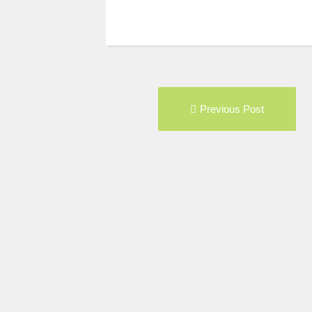
Post
Pre
Previous Post
navigation
pos