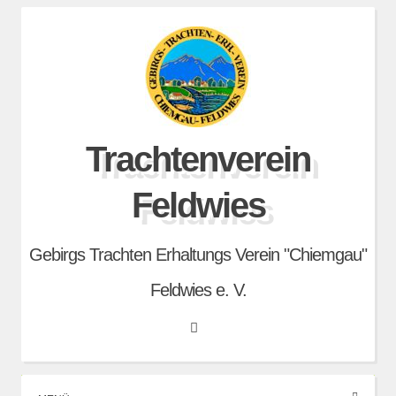
Skip
to
content
Trachtenverein
Feldwies
Gebirgs Trachten Erhaltungs Verein "Chiemgau"
Feldwies e. V.
Search