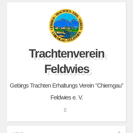
Skip
to
content
Trachtenverein
Feldwies
Gebirgs Trachten Erhaltungs Verein "Chiemgau"
Feldwies e. V.
Search