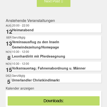
Next Post
Post:
Anstehende Veranstaltungen
20:00
-
22:00
AUG.
12
Heimatabend
Ganztägig
SEP.
13
Vereinsausflug zu den Inseln
Gemeindezeitung/Homepage
10:30
-
12:00
NOV.
8
Leonhardiritt mit Pferdesegnung
10:30
-
12:00
NOV.
15
Volkstrauertag; Fahnenabordnung u. Männer
Ganztägig
DEZ.
5
Unterlandler Christkindlmarkt
Kalender anzeigen
Downloads: