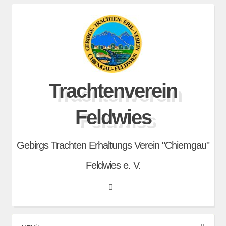
Skip
to
content
Trachtenverein
Feldwies
Gebirgs Trachten Erhaltungs Verein "Chiemgau"
Feldwies e. V.
Search