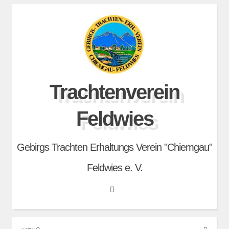
Skip
to
content
Trachtenverein
Feldwies
Gebirgs Trachten Erhaltungs Verein "Chiemgau"
Feldwies e. V.
Search