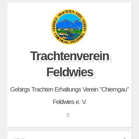
Skip
to
content
Trachtenverein
Feldwies
Gebirgs Trachten Erhaltungs Verein "Chiemgau"
Feldwies e. V.
Search