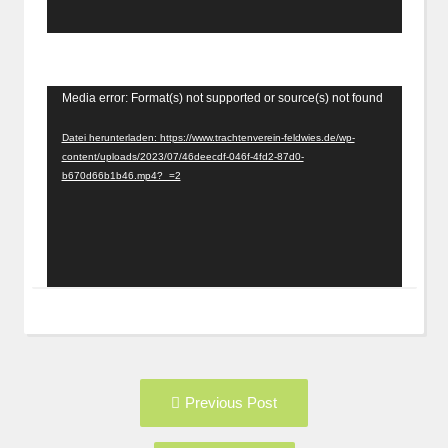
Video-
Media error: Format(s) not supported or source(s) not found
Player
Datei herunterladen: https://www.trachtenverein-feldwies.de/wp-
content/uploads/2023/07/46deecdf-046f-4fd2-87d0-
b670d66b1b46.mp4?_=2
Post
Previous
Previous Post
navigation
post: