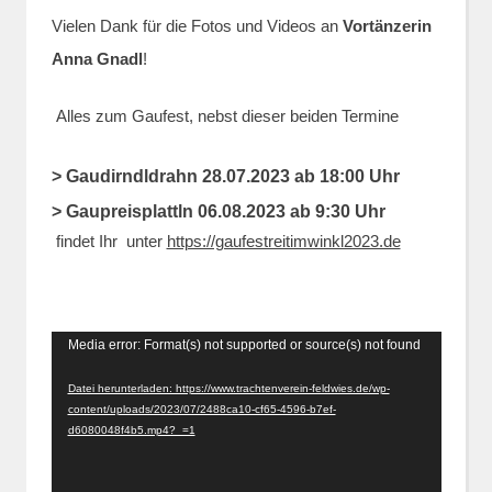
Vielen Dank für die Fotos und Videos an
Vortänzerin
Anna Gnadl
!
Alles zum Gaufest, nebst dieser beiden Termine
> Gaudirndldrahn 28.07.2023 ab 18:00 Uhr
> Gaupreisplattln 06.08.2023 ab 9:30 Uhr
findet Ihr unter
https://gaufestreitimwinkl2023.de
Video-
Media error: Format(s) not supported or source(s) not found
Player
Datei herunterladen: https://www.trachtenverein-feldwies.de/wp-
content/uploads/2023/07/2488ca10-cf65-4596-b7ef-
d6080048f4b5.mp4?_=1