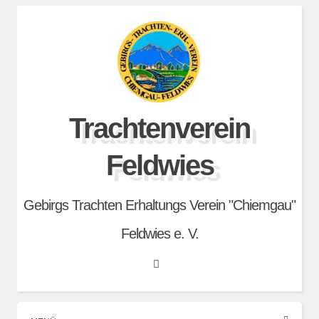
Skip
to
content
Trachtenverein
Feldwies
Gebirgs Trachten Erhaltungs Verein "Chiemgau"
Feldwies e. V.
Search