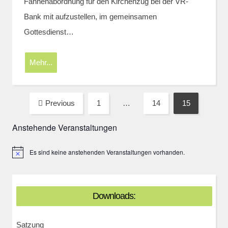
Fahnenabordnung für den Kirchenzug bei der VR-
Bank mit aufzustellen, im gemeinsamen
Gottesdienst…
Mehr...
Seitennummerierung
Previous
1
…
14
15
Page
Page
Page
der
Anstehende Veranstaltungen
Beiträge
Es sind keine anstehenden Veranstaltungen vorhanden.
Hinweis
Downloads:
Satzung