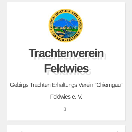
Skip
to
content
Trachtenverein
Feldwies
Gebirgs Trachten Erhaltungs Verein "Chiemgau"
Feldwies e. V.
Search