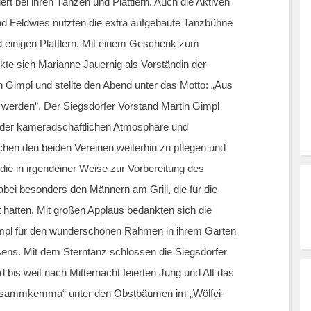
ert bei ihren Tänzen und Plattlern. Auch die Aktiven
d Feldwies nutzten die extra aufgebaute Tanzbühne
einigen Plattlern. Mit einem Geschenk zum
e sich Marianne Jauernig als Vorständin der
 Gimpl und stellte den Abend unter das Motto: „Aus
werden“. Der Siegsdorfer Vorstand Martin Gimpl
n der kameradschaftlichen Atmosphäre und
chen den beiden Vereinen weiterhin zu pflegen und
, die in irgendeiner Weise zur Vorbereitung des
bei besonders den Männern am Grill, die für die
 hatten. Mit großen Applaus bedankten sich die
impl für den wunderschönen Rahmen in ihrem Garten
sens. Mit dem Sterntanz schlossen die Siegsdorfer
und bis weit nach Mitternacht feierten Jung und Alt das
Z´sammkemma“ unter den Obstbäumen im „Wölfei-