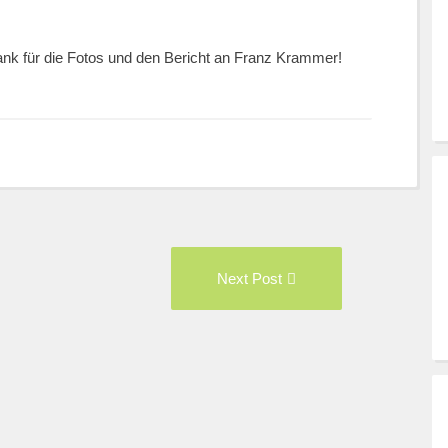
ank für die Fotos und den Bericht an Franz Krammer!
vious
Next
Next Post
t:
Post: