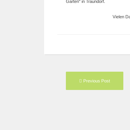
Garten“ in Traundorf.
Vielen D
Post
Pre
Previous Post
navigation
pos