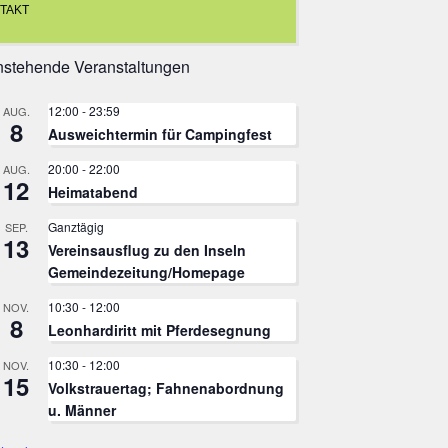
TAKT
stehende Veranstaltungen
12:00
-
23:59
AUG.
8
Ausweichtermin für Campingfest
20:00
-
22:00
AUG.
12
Heimatabend
Ganztägig
SEP.
13
Vereinsausflug zu den Inseln
Gemeindezeitung/Homepage
10:30
-
12:00
NOV.
8
Leonhardiritt mit Pferdesegnung
10:30
-
12:00
NOV.
15
Volkstrauertag; Fahnenabordnung
u. Männer