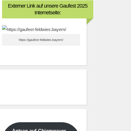
Externer Link auf unsere Gaufest 2025
Internetseite:
https://gaufest-feldwies.bayern/
Antrag auf Chiemgauer –