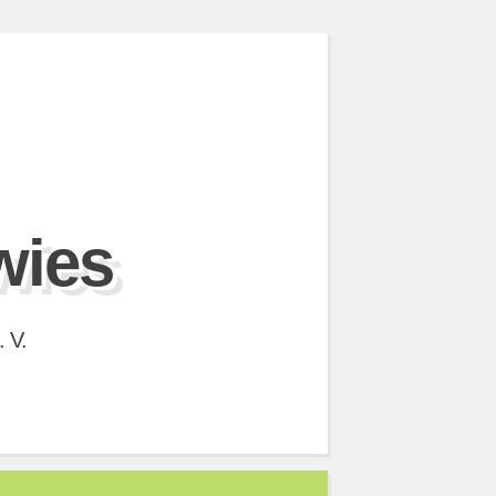
wies
 V.