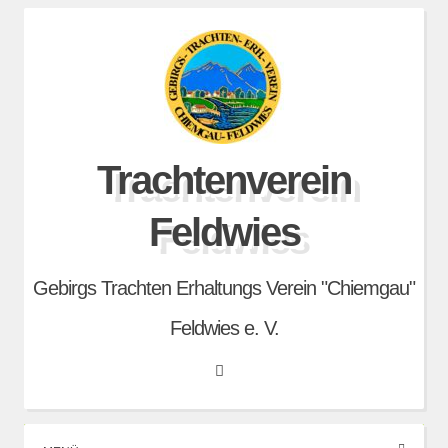
Skip
to
content
Trachtenverein
Feldwies
Gebirgs Trachten Erhaltungs Verein "Chiemgau"
Feldwies e. V.
Search