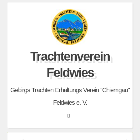
Skip
to
content
Trachtenverein
Feldwies
Gebirgs Trachten Erhaltungs Verein "Chiemgau"
Feldwies e. V.
Search