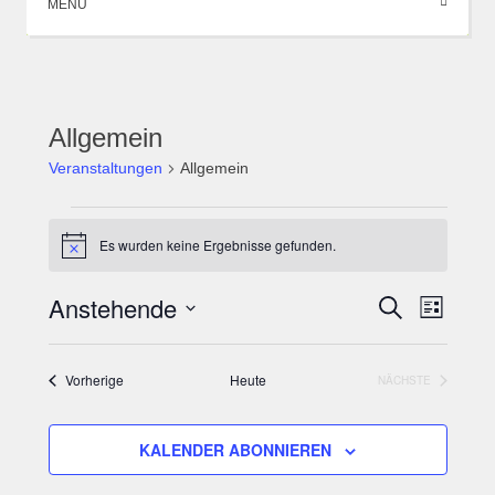
MENÜ
Allgemein
Veranstaltungen
Allgemein
Veranstaltungen
Es wurden keine Ergebnisse gefunden.
Hinweis
Anstehende
Veranstal
Veranst
SUCHE
LISTE
Ansicht
Suche
Datum
Navigat
und
wählen.
Veranstaltungen
Vorherige
Heute
NÄCHSTE
VERANSTALTUN
Ansichten,
Navigation
KALENDER ABONNIEREN