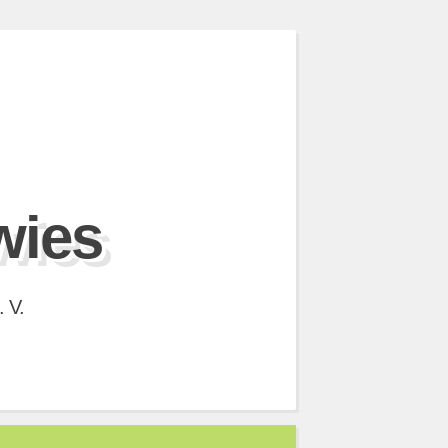
wies
 V.