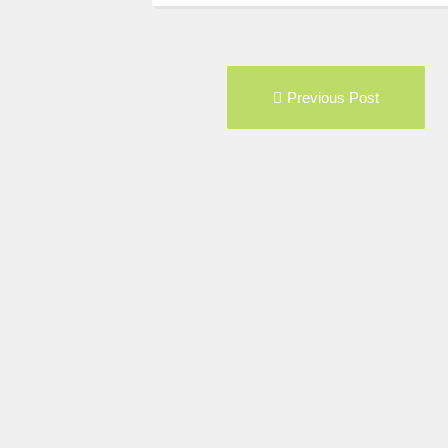
Post
Pre
Previous Post
navigation
pos