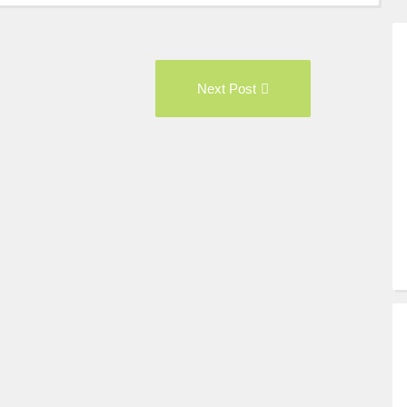
vious
Next
Next Post
t:
Post: