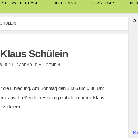
ST 2025 – BEITRÄGE
ÜBER UNS
DOWNLOADS
KON
An
SCHÜLEIN
 Klaus Schülein
6
JULIA ABEND
ALLGEMEIN
ür die Einladung. Am Sonntag den 28.06 um 9:30 Uhr
mit anschließendem Festzug einladen um mit Klaus
 zu feiern.
Ka