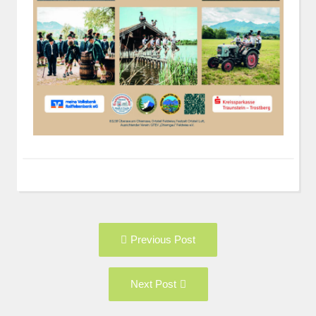
Post
Previous
Previous Post
navigation
post:
Next
Next Post
Post: