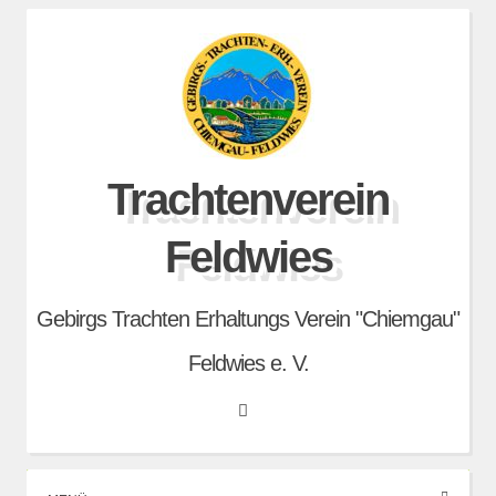
Skip
to
content
Trachtenverein
Feldwies
Gebirgs Trachten Erhaltungs Verein "Chiemgau"
Feldwies e. V.
Search