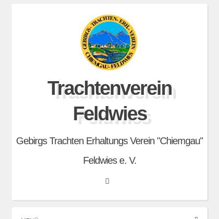
Skip
to
content
Trachtenverein
Feldwies
Gebirgs Trachten Erhaltungs Verein "Chiemgau"
Feldwies e. V.
Search