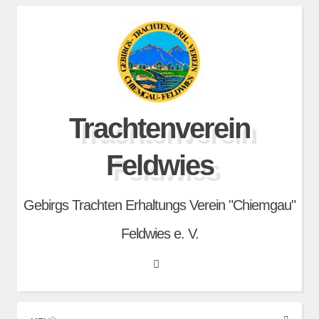
Skip
to
content
Trachtenverein
Feldwies
Gebirgs Trachten Erhaltungs Verein "Chiemgau"
Feldwies e. V.
Search