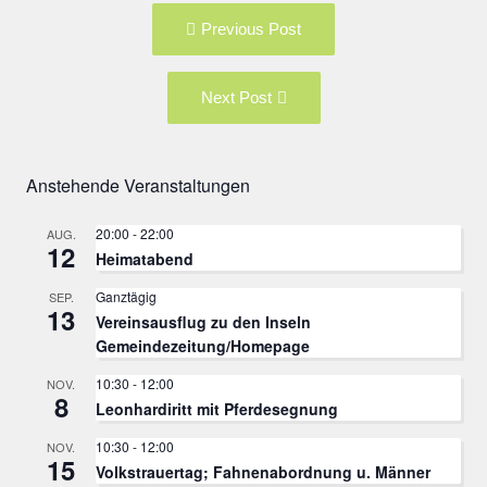
Post
Previous
Previous Post
navigation
post:
Next
Next Post
Post:
Anstehende Veranstaltungen
20:00
-
22:00
AUG.
12
Heimatabend
Ganztägig
SEP.
13
Vereinsausflug zu den Inseln
Gemeindezeitung/Homepage
10:30
-
12:00
NOV.
8
Leonhardiritt mit Pferdesegnung
10:30
-
12:00
NOV.
15
Volkstrauertag; Fahnenabordnung u. Männer