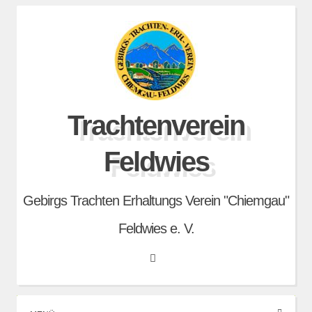
Skip
to
content
Trachtenverein
Feldwies
Gebirgs Trachten Erhaltungs Verein "Chiemgau"
Feldwies e. V.
Search