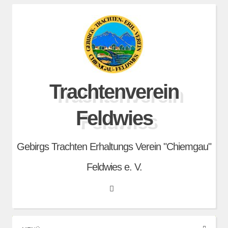
Skip
to
content
Trachtenverein
Feldwies
Gebirgs Trachten Erhaltungs Verein "Chiemgau"
Feldwies e. V.
Search