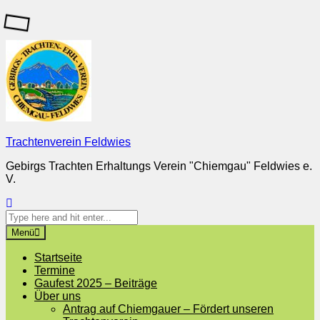
Skip
to
content
Trachtenverein Feldwies
Gebirgs Trachten Erhaltungs Verein "Chiemgau" Feldwies e.
V.
Search
Search
for:
Menü
Startseite
Termine
Gaufest 2025 – Beiträge
Über uns
Antrag auf Chiemgauer – Fördert unseren