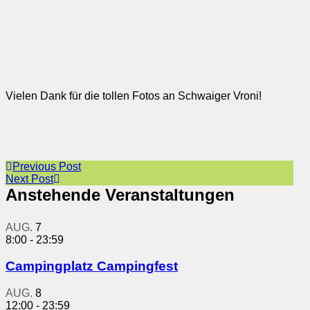
Vielen Dank für die tollen Fotos an Schwaiger Vroni!
Post
Previous Post
Previous
Next Post
navigation
post:
Next
Anstehende Veranstaltungen
Post:
AUG.
7
8:00
-
23:59
Campingplatz Campingfest
AUG.
8
12:00
-
23:59