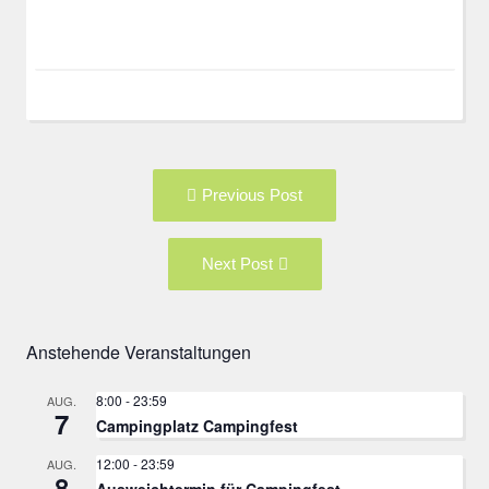
Post
Previous
Previous Post
navigation
post:
Next
Next Post
Post:
Anstehende Veranstaltungen
8:00
-
23:59
AUG.
7
Campingplatz Campingfest
12:00
-
23:59
AUG.
8