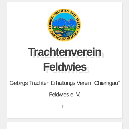
Skip
to
content
Trachtenverein
Feldwies
Gebirgs Trachten Erhaltungs Verein "Chiemgau"
Feldwies e. V.
Search