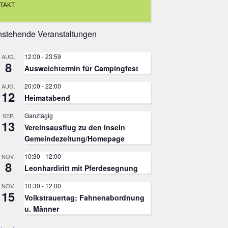
TAKT
stehende Veranstaltungen
12:00
-
23:59
AUG.
8
Ausweichtermin für Campingfest
20:00
-
22:00
AUG.
12
Heimatabend
Ganztägig
SEP.
13
Vereinsausflug zu den Inseln
Gemeindezeitung/Homepage
10:30
-
12:00
NOV.
8
Leonhardiritt mit Pferdesegnung
10:30
-
12:00
NOV.
15
Volkstrauertag; Fahnenabordnung
u. Männer