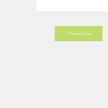
Post
Pre
Previous Post
navigation
pos