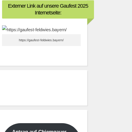
Externer Link auf unsere Gaufest 2025
Internetseite:
https://gaufest-feldwies.bayern/
Antrag auf Chiemgauer –