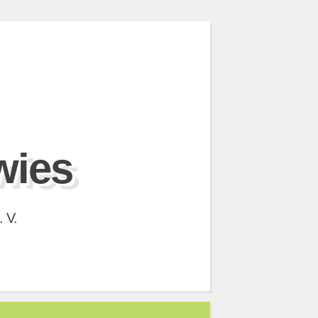
wies
 V.