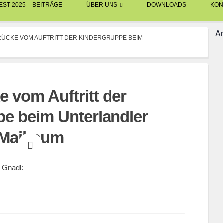
ST 2025 – BEITRÄGE
ÜBER UNS
DOWNLOADS
KON
An
RÜCKE VOM AUFTRITT DER KINDERGRUPPE BEIM
e vom Auftritt der
e beim Unterlandler
Maibaum
NWARD EBNER
KINDER UND JUGEND
a Gnadl: