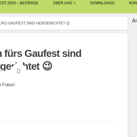
ST 2025 – BEITRÄGE
ÜBER UNS
DOWNLOADS
KON
An
ÜRS GAUFEST SIND HERGERICHTET 😉
fürs Gaufest sind
gerichtet 😉
BERNWARD EBNER
GAUFEST 2024
n Fotos!