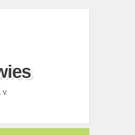
wies
 V.