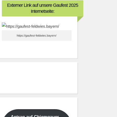
Externer Link auf unsere Gaufest 2025
Internetseite:
https://gaufest-feldwies.bayern/
Antrag auf Chiemgauer –