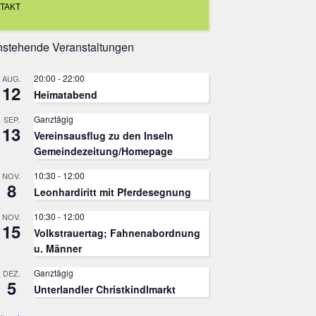
TAKT
stehende Veranstaltungen
20:00
-
22:00
AUG.
12
Heimatabend
Ganztägig
SEP.
13
Vereinsausflug zu den Inseln
Gemeindezeitung/Homepage
10:30
-
12:00
NOV.
8
Leonhardiritt mit Pferdesegnung
10:30
-
12:00
NOV.
15
Volkstrauertag; Fahnenabordnung
u. Männer
Ganztägig
DEZ.
5
Unterlandler Christkindlmarkt