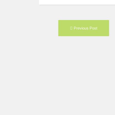
Post
Pre
Previous Post
navigation
pos