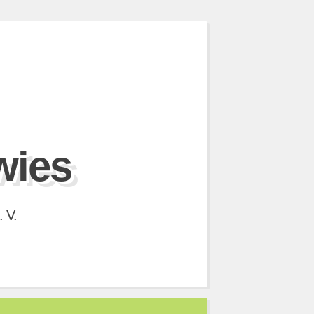
wies
 V.