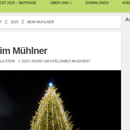
ST 2025 – BEITRÄGE
ÜBER UNS
DOWNLOADS
KON
An
T
2025
BEIM MÜHLNER
im Mühlner
LA STEIN
2025
/
RUND UM D'FELDWIES IM ADVENT