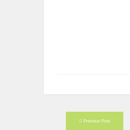
Post
Pre
Previous Post
navigation
pos