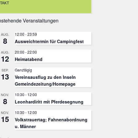
TAKT
stehende Veranstaltungen
12:00
-
23:59
AUG.
8
Ausweichtermin für Campingfest
20:00
-
22:00
AUG.
12
Heimatabend
Ganztägig
SEP.
13
Vereinsausflug zu den Inseln
Gemeindezeitung/Homepage
10:30
-
12:00
NOV.
8
Leonhardiritt mit Pferdesegnung
10:30
-
12:00
NOV.
15
Volkstrauertag; Fahnenabordnung
u. Männer