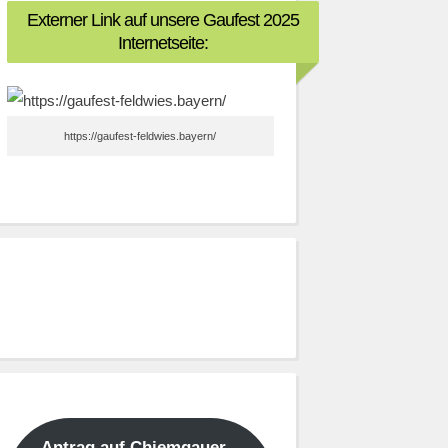
Externer Link auf unsere Gaufest 2025
Internetseite:
https://gaufest-feldwies.bayern/
Antrag auf Chiemgauer –