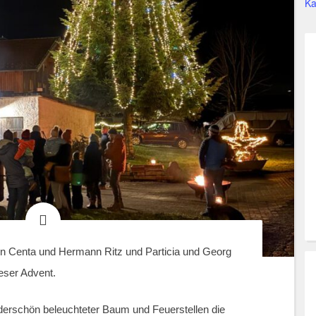
Ka
en Centa und Hermann Ritz und Particia und Georg
eser Advent.
erschön beleuchteter Baum und Feuerstellen die