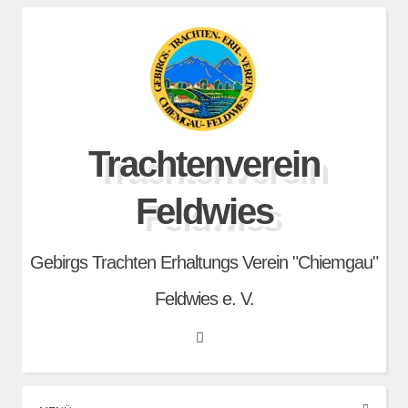
Skip
to
content
Trachtenverein
Feldwies
Gebirgs Trachten Erhaltungs Verein "Chiemgau"
Feldwies e. V.
Search