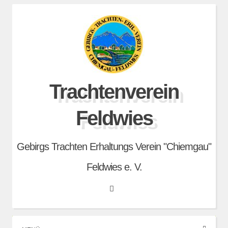
Skip
to
content
Trachtenverein
Feldwies
Gebirgs Trachten Erhaltungs Verein "Chiemgau"
Feldwies e. V.
Search