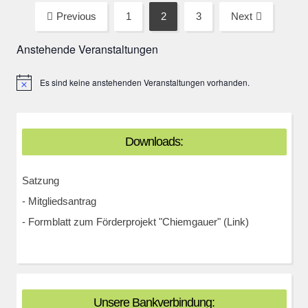
Seitennummerierung
Previous
1
2
3
Next
Page
Page
Page
der
Anstehende Veranstaltungen
Beiträge
Es sind keine anstehenden Veranstaltungen vorhanden.
Hinweis
Downloads:
Satzung
-
Mitgliedsantrag
-
Formblatt zum Förderprojekt "Chiemgauer" (Link)
Unsere Bankverbindung: