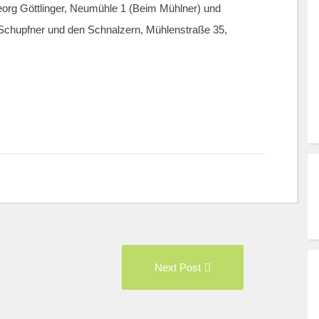
org Göttlinger, Neumühle 1 (Beim Mühlner) und
t Schupfner und den Schnalzern, Mühlenstraße 35,
vious
Next
Next Post
t:
Post: