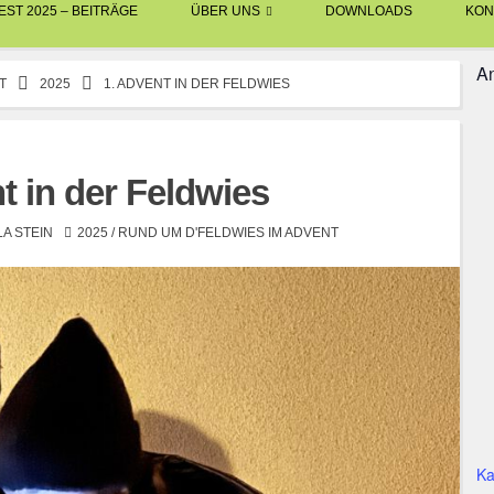
ST 2025 – BEITRÄGE
ÜBER UNS
DOWNLOADS
KON
An
T
2025
1. ADVENT IN DER FELDWIES
t in der Feldwies
A STEIN
2025
/
RUND UM D'FELDWIES IM ADVENT
Ka