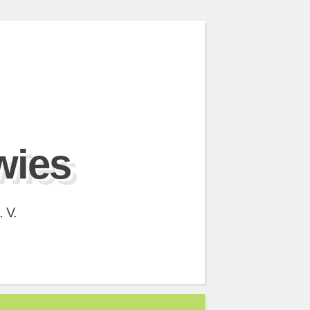
wies
 V.